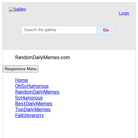
Login
RandomDailyMemes.com
Responsive Menu
Home
OhSoHumorous
RandomDailyMemes
SoHumorous
BestDailyMemes
TopDailyMemes
FailUniversity